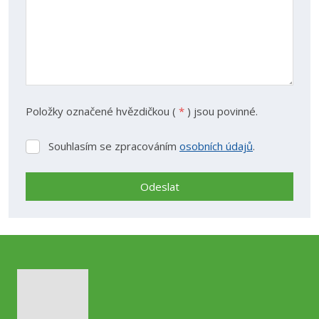
Položky označené hvězdičkou (
*
) jsou povinné.
Souhlasím se zpracováním
osobních údajů
.
Souhlasím
se
zpracováním
Odeslat
osobních
údajů
.
Formulář
se
nepodařilo
odeslat.