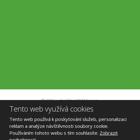
© 2026, vytvořila eBRÁNA s.r.o.
Tento web využívá cookies
Mapa stránek
|
Podmínky použití
VYROBILA
Tento web používá k poskytování služeb, personalizaci
reklam a analýze návštěvnosti soubory cookie.
Používáním tohoto webu s tím souhlasíte.
Zobrazit
podrobnosti