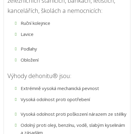
železničních stanicích, bankách, letištích,
kancelářích, školách a nemocnicích:
Ruční kolejnice
Lavice
Podlahy
Obložení
Výhody dehonitu® jsou:
Extrémně vysoká mechanická pevnost
Vysoká odolnost proti opotřebení
Vysoká odolnost proti poškození nárazem ze stélky
Odolný proti oleji, benzínu, vodě, slabým kyselinám
a zásadám