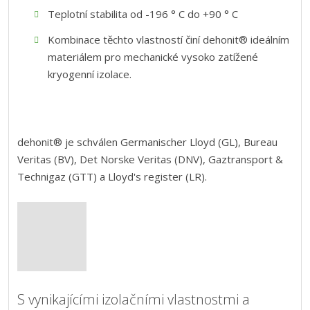
Teplotní stabilita od -196 ° C do +90 ° C
Kombinace těchto vlastností činí dehonit® ideálním
materiálem pro mechanické vysoko zatížené
kryogenní izolace.
dehonit® je schválen Germanischer Lloyd (GL), Bureau
Veritas (BV), Det Norske Veritas (DNV), Gaztransport &
Technigaz (GTT) a Lloyd's register (LR).
S vynikajícími izolačními vlastnostmi a