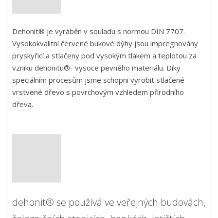
Dehonit® je vyráběn v souladu s normou DIN 7707.
Vysokokvalitní červené bukové dýhy jsou impregnovány
pryskyřicí a stlačeny pod vysokým tlakem a teplotou za
vzniku dehonitu®- vysoce pevného materiálu. Díky
speciálním procesům jsme schopni vyrobit stlačené
vrstvené dřevo s povrchovým vzhledem přírodního
dřeva.
dehonit® se používá ve veřejných budovách,