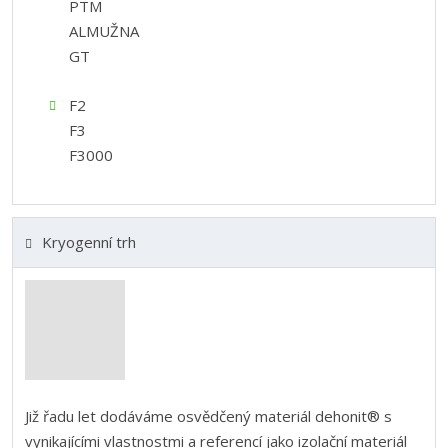
PTM
ALMUŽNA
GT
F2
F3
F3000
Kryogenní trh
Již řadu let dodáváme osvědčený materiál dehonit® s
vynikajícími vlastnostmi a referencí jako izolační materiál